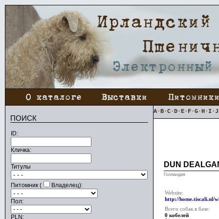
A
·
B
·
C
·
D
·
E
·
F
·
G
·
H
·
I
·
J
ПОИСК
ID:
Кличка:
DUN DEALGA
Титулы
Голландия
Питомник (
Владелец):
Website:
http://home.tiscali.nl/
Пол:
Всего собак в базе:
0 кобелей
PLN: