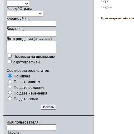
0 сук
Титулы:
Город / Страна:
Клеймо / Чип:
Просмотреть собак п
Владелец:
Дата рождения (
):
дд.мм.гггг
Проверка на дисплазию
с фотографией
Сортировка результатов:
По кличке
По питомникам
По дате рождения
По дате изменения
По дате ввода
Имя пользователя:
Пароль: