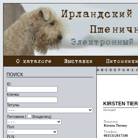
A
·
B
·
C
·
D
·
E
·
F
·
G
·
H
·
I
·
J
ПОИСК
ID:
Кличка:
KIRSTEN TIE
Титулы
Ирландия
Питомник (
Владелец):
Владелец:
Kirsten Tierney
Пол:
Телефон:
0035312017548
PLN: