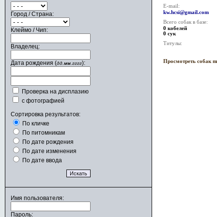
E-mail:
kw.hcsi@gmail.com
Город / Страна:
Всего собак в базе:
0 кобелей
Клеймо / Чип:
0 сук
Титулы:
Владелец:
Просмотреть собак п
Дата рождения (
):
дд.мм.гггг
Проверка на дисплазию
с фотографией
Сортировка результатов:
По кличке
По питомникам
По дате рождения
По дате изменения
По дате ввода
Имя пользователя:
Пароль: