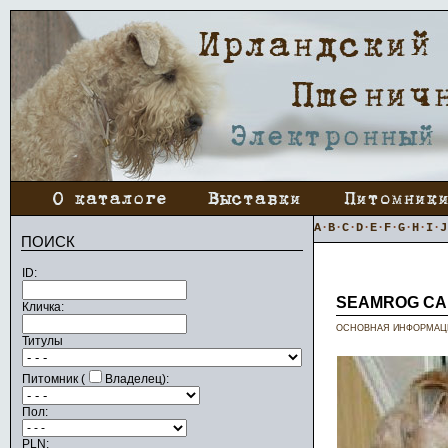
A
·
B
·
C
·
D
·
E
·
F
·
G
·
H
·
I
·
J
ПОИСК
ID:
SEAMROG CA
Кличка:
ОСНОВНАЯ ИНФОРМАЦ
Титулы
Питомник (
Владелец):
Пол:
PLN: