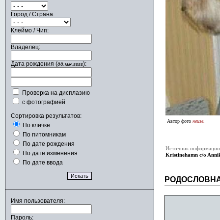
Город / Страна:
Клеймо / Чип:
Владелец:
Дата рождения (
):
дд.мм.гггг
Проверка на дисплазию
с фотографией
Сортировка результатов:
Автор фото
неизв.
По кличке
По питомникам
По дате рождения
Источник информации
По дате изменения
Kristinehamn c/o Anni
По дате ввода
РОДОСЛОВН
Имя пользователя:
Пароль: