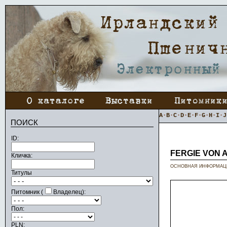
A
·
B
·
C
·
D
·
E
·
F
·
G
·
H
·
I
·
J
ПОИСК
ID:
FERGIE VON 
Кличка:
ОСНОВНАЯ ИНФОРМАЦ
Титулы
Питомник (
Владелец):
Пол:
PLN: