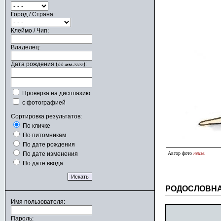
Город / Страна:
Клеймо / Чип:
Владелец:
Дата рождения (
):
дд.мм.гггг
Проверка на дисплазию
с фотографией
Сортировка результатов:
По кличке
По питомникам
По дате рождения
По дате изменения
Автор фото
неизв.
По дате ввода
РОДОСЛОВН
Имя пользователя:
Пароль: