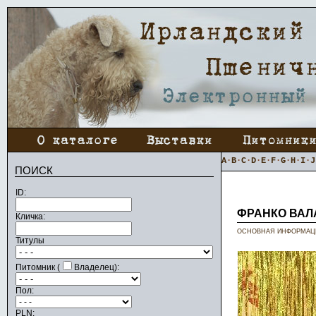
A
·
B
·
C
·
D
·
E
·
F
·
G
·
H
·
I
·
J
ПОИСК
ID:
ФРАНКО ВАЛ
Кличка:
ОСНОВНАЯ ИНФОРМАЦ
Титулы
Питомник (
Владелец):
Пол:
PLN: