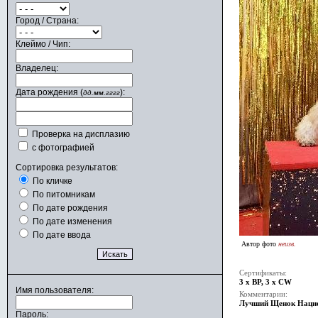
Город / Страна:
Клеймо / Чип:
Владелец:
Дата рождения (
):
дд.мм.гггг
Проверка на дисплазию
с фотографией
Сортировка результатов:
По кличке
По питомникам
По дате рождения
По дате изменения
По дате ввода
Автор фото
неизв.
Сертификаты:
3 x BP, 3 x CW
Имя пользователя:
Комментарии:
Лучший Щенок Нацио
Пароль: