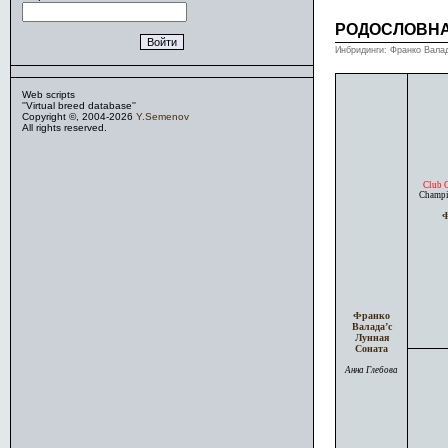
РОДОСЛОВН
Инбридинги: Франко Валад
Web scripts
''Virtual breed database''
Copyright ©, 2004-2026
Y.Semenov
All rights reserved.
Club 
Champi
Ф
Франко
Валада’с
Лунная
Соната
Анна Глебова