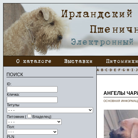
A
·
B
·
C
·
D
·
E
·
F
·
G
·
H
·
I
·
J
ПОИСК
ID:
АНГЕЛЫ ЧАР
Кличка:
ОСНОВНАЯ ИНФОРМАЦ
Титулы
Питомник (
Владелец):
Пол:
PLN: