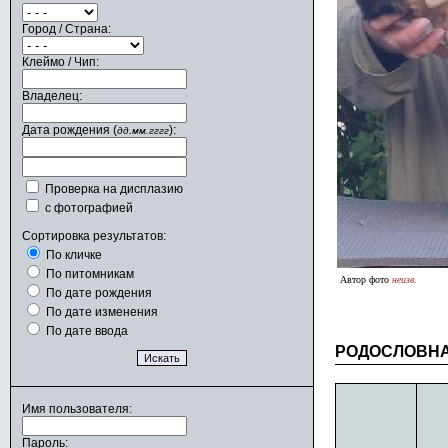
Город / Страна:
Клеймо / Чип:
Владелец:
Дата рождения (
):
дд.мм.гггг
Проверка на дисплазию
с фотографией
Сортировка результатов:
По кличке
По питомникам
Автор фото
неизв.
По дате рождения
По дате изменения
По дате ввода
РОДОСЛОВН
Имя пользователя:
Пароль: