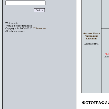
Web scripts
''Virtual breed database''
Copyright ©, 2004-2026
Y.Semenov
All rights reserved.
Ангелы Чарли
Чармилина
Каролина
Патрахина О.
Clu
Champ
ФОТОГРАФИ