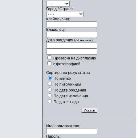
Город / Страна:
Клеймо / Чип:
Владелец:
Дата рождения (
):
дд.мм.гггг
Проверка на дисплазию
с фотографией
Сортировка результатов:
По кличке
По питомникам
По дате рождения
По дате изменения
По дате ввода
Имя пользователя:
Пароль: