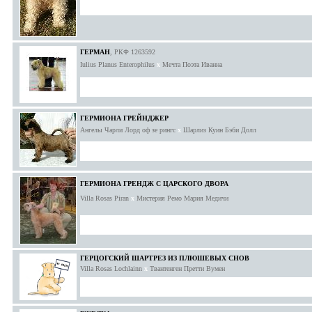
ГЕРМАН
, РКФ 1263592
Iulius Planus Enterophilus
x
Мечта Поэта Иванна
ГЕРМИОНА ГРЕЙНДЖЕР
Ангелы Чарли Лорд оф зе рингс
x
Шарлиз Куин Бэби Долл
ГЕРМИОНА ГРЕНДЖ С ЦАРСКОГО ДВОРА
Villa Rosas Piran
x
Мистерия Ремо Мария Медичи
ГЕРЦОГСКИЙ ШАРТРЕЗ ИЗ ПЛЮШЕВЫХ СНОВ
Villa Rosas Lochlainn
x
Твантенген Претти Вумен