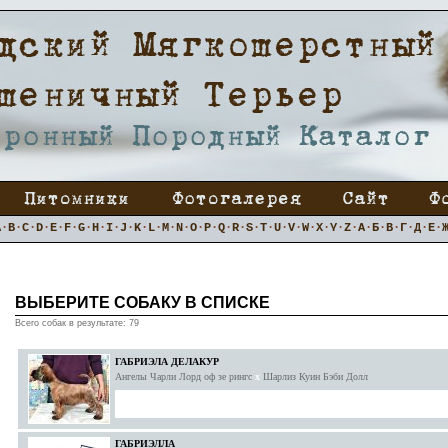
A
·
B
·
C
·
D
·
E
·
F
·
G
·
H
·
I
·
J
·
K
·
L
·
M
·
N
·
O
·
P
·
Q
·
R
·
S
·
T
·
U
·
V
·
W
·
X
·
Y
·
Z
·
А
·
Б
·
В
·
Г
·
Д
·
Е
·
ВЫБЕРИТЕ СОБАКУ В СПИСКЕ
Всего собак в результате: 79
ГАБРИЭЛА ДЕЛАКУР
Ангелы Чарли Лорд оф зе рингс
x
Шарлиз Куин Бэби Долл
ГАБРИЭЛЛА