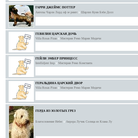
ГАРРИ ДЖЕЙМС ПОТТЕР
Ангелы Чарли Лорд оф зе рингс
x
Шарлиз Куин Бэби Долл
ГЕВИЛИЯ ЦАРСКАЯ ДОЧЬ
Villa Rosas Piran
x
Мистерия Ремо Мария Медичи
ГЕЙЛИ ЭМБЕР ПРИНЦЕСС
Intellidjent Imp
x
Мистерия Ремо Константа
ГЕРАЛЬДИНА ЦАРСКИЙ ДВОР
Villa Rosas Piran
x
Мистерия Ремо Мария Медичи
ГЕРДА ИЗ ЗОЛОТЫХ ГРЕЗ
Благословение Небес
x
Аврора Лучик Солнца из Клана Лу