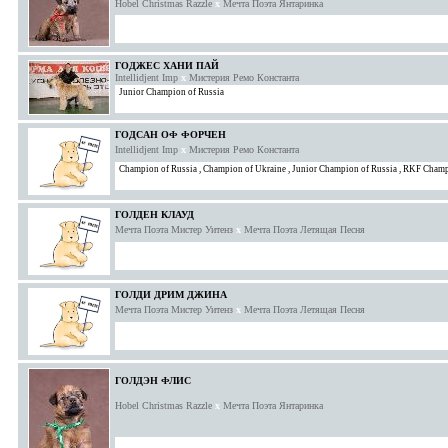
Hobel Christmas Razzle
x
Мечта Поэта Янтаринка
ГОДЖЕС ХАНИ ПАЙ
Intellidjent Imp
x
Мистерия Ремо Константа
Junior Champion of Russia
ГОДСАН ОФ ФОРЧЕН
Intellidjent Imp
x
Мистерия Ремо Константа
Champion of Russia
,
Champion of Ukraine
,
Junior Champion of Russia
,
RKF Champ
ГОЛДЕН КЛАУД
Мечта Поэта Мистер Уитенз
x
Мечта Поэта Летящая Песня
ГОЛДИ ДРИМ ДЖИНА
Мечта Поэта Мистер Уитенз
x
Мечта Поэта Летящая Песня
ГОЛДЭН ФЛИС
Hobel Christmas Razzle
x
Мечта Поэта Янтаринка