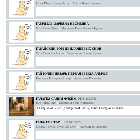
Iulius Planus Enterophilus
x
Мечта Поэта Иванна
ГАБРИЭЛЬ ЦАРЕВНА НЕСМЕЯНА
Villa Rosas Piran
x
Мистерия Ремо Мария Медичи
ГАВАЙСКИЙ РОМ ИЗ ПЛЮШЕВЫХ СНОВ
Villa Rosas Lochlainn
x
Твантенген Претти Вумен
ГАЙ ЮЛИЙ ЦЕЗАРЬ ПЕРВАЯ ЗВЕЗДА АЛЬРОЯ
Кинтерра Иллириан Ровер
x
Аллегория Роскоши
ГАЛАТЕЯ САННИ ФЛЕЙМ
, РКФ 1893726
Intellidjent Imp
x
Мистерия Ремо Константа
Champion of Belarus
,
Champion of Russia
,
Junior Champion of Russia
ГАЛАТЕЯ СТАР
, РКФ 64290022
Модный Стиль Степ Бай Степ
x
Апельсинка Лапочка