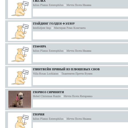
ГЖЕЛКА
Iulius Planus Enterophilus
x
Мечта Поэта Иванна
ГЛАЙДИНГ ГОЛДЕН ФЭЛЛОУ
Intellidjent Imp
x
Мистерия Ремо Константа
ГЛАФИРА
Iulius Planus Enterophilus
x
Мечта Поэта Иванна
ГЛИНТВЕЙН ПРЯНЫЙ ИЗ ПЛЮШЕВЫХ СНОВ
Villa Rosas Lochlainn
x
Твантенген Претти Вумен
ГЛОРИОЗ СИРИНИТИ
Hobel Christmas Razzle
x
Мечта Поэта Янтаринка
ГЛОРИЯ
Iulius Planus Enterophilus
x
Мечта Поэта Иванна