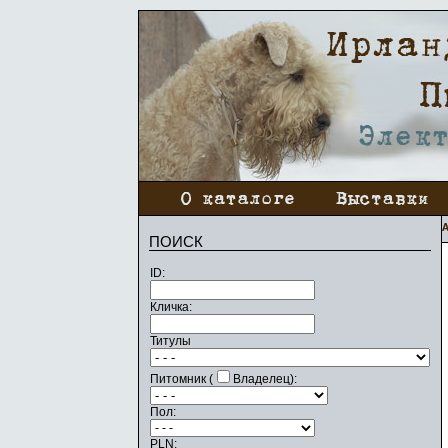
ПОИСК
ID:
Кличка:
Титулы
Питомник (
Владелец):
Пол:
PLN: