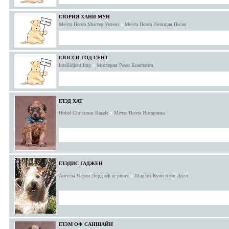
ГЛОРИЯ ХАНИ МУН
Мечта Поэта Мистер Уитенз
x
Мечта Поэта Летящая Песня
ГЛОССИ ГОД-СЕНТ
Intellidjent Imp
x
Мистерия Ремо Константа
ГЛЭД ХАТ
Hobel Christmas Razzle
x
Мечта Поэта Янтаринка
ГЛЭДИС ГАДЖЕН
Ангелы Чарли Лорд оф зе рингс
x
Шарлиз Куин Бэби Долл
ГЛЭМ ОФ САНШАЙН