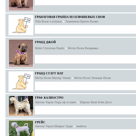
ГРАНАТОВАЯ ГРАППА ИЗ ПЛЮШЕВЫХ СНОВ
Villa Rosas Lochlainn
x
Твантенген Претти Вумен
ГРАНД ДЖОЙ
Hobel Christmas Razzle
x
Мечта Поэта Янтаринка
ГРАНД СТАУТ НАТ
Мечта Поэта Мистер Уитенз
x
Мечта Поэта Летящая Песня
ГРАФ КАЛИОСТРО
Ангелы Чарли Лорд оф зе рингс
x
Шарлиз Куин Бэби Долл
ГРЕЙС
Ангелы Чарли Шамрог Грэди
x
Анабель