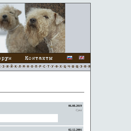
Ж
·
З
·
И
·
Й
·
К
·
Л
·
М
·
Н
·
О
·
П
·
Р
·
С
·
Т
·
У
·
Ф
·
Х
·
Ц
·
Ч
·
Ш
·
Щ
·
Э
·
Ю
·
Я
06.08.2019
Сука
02.12.2001